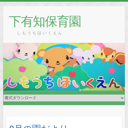
Skip
to
下有知保育園
content
し も う ち ほ い く え ん