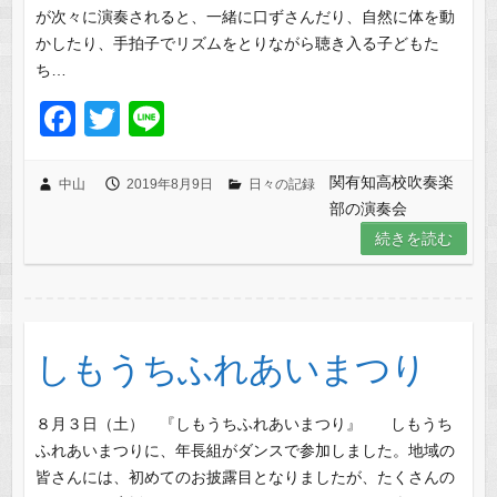
が次々に演奏されると、一緒に口ずさんだり、自然に体を動
かしたり、手拍子でリズムをとりながら聴き入る子どもた
ち…
F
T
Li
a
wi
n
c
tt
e
関有知高校吹奏楽
中山
2019年8月9日
日々の記録
部の演奏会
e
er
続きを読む
b
o
o
k
しもうちふれあいまつり
８月３日（土） 『しもうちふれあいまつり』 しもうち
ふれあいまつりに、年長組がダンスで参加しました。地域の
皆さんには、初めてのお披露目となりましたが、たくさんの