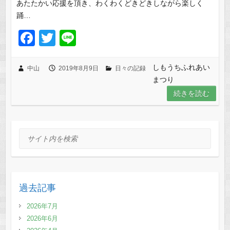
あたたかい応援を頂き、わくわくどきどきしながら楽しく
踊…
F
T
Li
a
wi
n
c
tt
e
しもうちふれあい
中山
2019年8月9日
日々の記録
まつり
e
er
続きを読む
b
o
o
サイト内を検索
k
過去記事
2026年7月
2026年6月