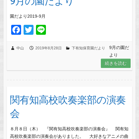
9月の園だより
園だより2019-9月
F
T
Li
a
wi
n
c
tt
e
9月の園だ
中山
2019年8月28日
下有知保育園だより
より
e
er
続きを読む
b
o
o
k
関有知高校吹奏楽部の演奏
会
８月８日（木） 『関有知高校吹奏楽部の演奏会』 関有知
高校吹奏楽部の演奏会がありました。 大好きなアニメの曲