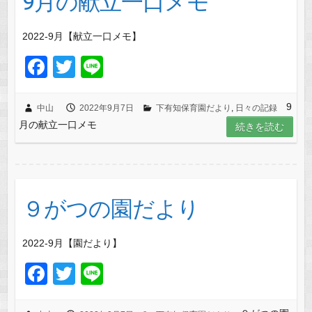
9月の献立一口メモ
2022-9月【献立一口メモ】
F
T
Li
a
wi
n
c
tt
e
9
中山
2022年9月7日
下有知保育園だより
,
日々の記録
月の献立一口メモ
e
er
続きを読む
b
o
o
９がつの園だより
k
2022-9月【園だより】
F
T
Li
a
wi
n