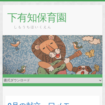
Skip
to
下有知保育園
content
し も う ち ほ い く え ん