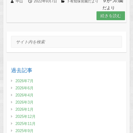
c
tt
e
９がつの園
中山
2022年9月7日
下有知保育園だより
だより
e
er
続きを読む
b
o
o
サイト内を検索
k
過去記事
2026年7月
2026年6月
2026年4月
2026年3月
2026年1月
2025年12月
2025年11月
2025年9月